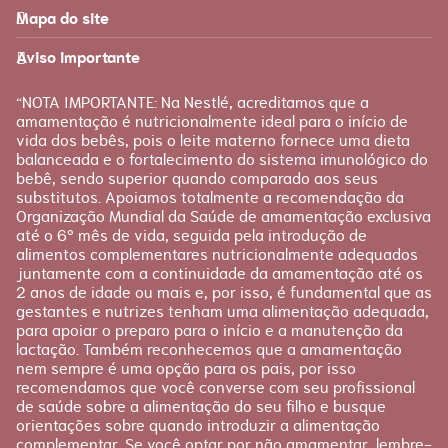
Mapa do site
Página inicial
Produtos
Recursos
É tudo sobre você!
Aviso importante
Loja Nestlé FamilyNes
Recursos e ferramentas
para facilitar sua jornada
Apoio
Produtos Materna
“NOTA IMPORTANTE: Na Nestlé, acreditamos que a
FAQ
amamentação é nutricionalmente ideal para o início de
Etapas
vida dos bebês, pois o leite materno fornece uma dieta
Fale conosco
Gravidez
balanceada e o fortalecimento do sistema imunológico do
bebê, sendo superior quando comparado aos seus
Planejamento
substitutos. Apoiamos totalmente a recomendação da
Pós-parto
Organização Mundial da Saúde de amamentação exclusiva
até o 6º mês de vida, seguida pela introdução de
alimentos complementares nutricionalmente adequados
juntamente com a continuidade da amamentação até os
2 anos de idade ou mais e, por isso, é fundamental que as
gestantes e nutrizes tenham uma alimentação adequada,
para apoiar o preparo para o início e a manutenção da
lactação. Também reconhecemos que a amamentação
nem sempre é uma opção para os pais, por isso
recomendamos que você converse com seu profissional
de saúde sobre a alimentação do seu filho e busque
orientações sobre quando introduzir a alimentação
complementar. Se você optar por não amamentar, lembre-