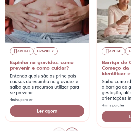
ARTIGO
GRAVIDEZ
ARTIGO
Espinha na gravidez: como
Barriga de 
prevenir e como cuidar?
Começo da 
identificar e
Entenda quais são as principais
causas da espinha na gravidez e
Saiba como ide
saiba quais recursos utilizar para
a barriga de g
se prevenir.
gestação, alé
orientações i
4mins para ler
mais!
4mins para ler
Ler agora
L