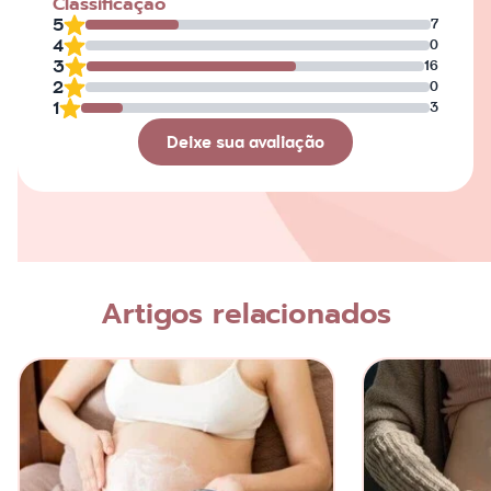
Classificação
5
7
4
0
3
16
2
0
1
3
Deixe sua avaliação
Avaliação
Nome
Artigos relacionados
Escreva a sua opinião