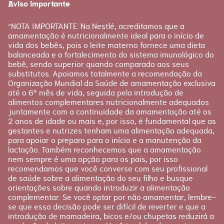
É tudo sobre você!
Aviso importante
Loja Nestlé FamilyNes
Recursos e ferramentas
para facilitar sua jornada
Apoio
Produtos Materna
“NOTA IMPORTANTE: Na Nestlé, acreditamos que a
FAQ
amamentação é nutricionalmente ideal para o início de
Etapas
vida dos bebês, pois o leite materno fornece uma dieta
Fale conosco
Gravidez
balanceada e o fortalecimento do sistema imunológico do
bebê, sendo superior quando comparado aos seus
Planejamento
substitutos. Apoiamos totalmente a recomendação da
Pós-parto
Organização Mundial da Saúde de amamentação exclusiva
até o 6º mês de vida, seguida pela introdução de
alimentos complementares nutricionalmente adequados
juntamente com a continuidade da amamentação até os
2 anos de idade ou mais e, por isso, é fundamental que as
gestantes e nutrizes tenham uma alimentação adequada,
para apoiar o preparo para o início e a manutenção da
lactação. Também reconhecemos que a amamentação
nem sempre é uma opção para os pais, por isso
recomendamos que você converse com seu profissional
de saúde sobre a alimentação do seu filho e busque
orientações sobre quando introduzir a alimentação
complementar. Se você optar por não amamentar, lembre-
se que essa decisão pode ser difícil de reverter e que a
introdução de mamadeira, bicos e/ou chupetas reduzirá a