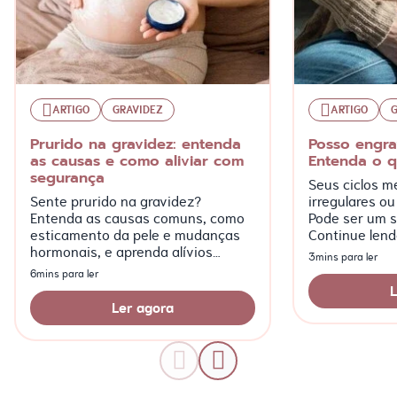
ARTIGO
GRAVIDEZ
ARTIGO
Prurido na gravidez: entenda
Posso engra
as causas e como aliviar com
Entenda o q
segurança
Seus ciclos m
Sente prurido na gravidez?
irregulares ou
Entenda as causas comuns, como
Pode ser um s
esticamento da pele e mudanças
Continue lend
hormonais, e aprenda alívios
característic
3mins para ler
seguros como hidratação e
observadas!
6mins para ler
compressas frias.
L
Ler agora