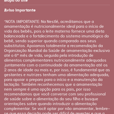
Mapa do site
Página inicial
Produtos
Recursos
É tudo sobre você!
Aviso importante
Loja Nestlé FamilyNes
Recursos e ferramentas
para facilitar sua jornada
Apoio
Produtos Materna
“NOTA IMPORTANTE: Na Nestlé, acreditamos que a
FAQ
amamentação é nutricionalmente ideal para o início de
Etapas
vida dos bebês, pois o leite materno fornece uma dieta
Fale conosco
Gravidez
balanceada e o fortalecimento do sistema imunológico do
bebê, sendo superior quando comparado aos seus
Planejamento
substitutos. Apoiamos totalmente a recomendação da
Pós-parto
Organização Mundial da Saúde de amamentação exclusiva
até o 6º mês de vida, seguida pela introdução de
alimentos complementares nutricionalmente adequados
juntamente com a continuidade da amamentação até os
2 anos de idade ou mais e, por isso, é fundamental que as
gestantes e nutrizes tenham uma alimentação adequada,
para apoiar o preparo para o início e a manutenção da
lactação. Também reconhecemos que a amamentação
nem sempre é uma opção para os pais, por isso
recomendamos que você converse com seu profissional
de saúde sobre a alimentação do seu filho e busque
orientações sobre quando introduzir a alimentação
complementar. Se você optar por não amamentar, lembre-
se que essa decisão pode ser difícil de reverter e que a