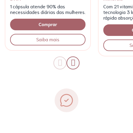
1 cápsula atende 90% das
Com 21 vitami
necessidades diárias das mulheres.
tecnologia 3 
rápida absorç
Comprar
Saiba mais
S