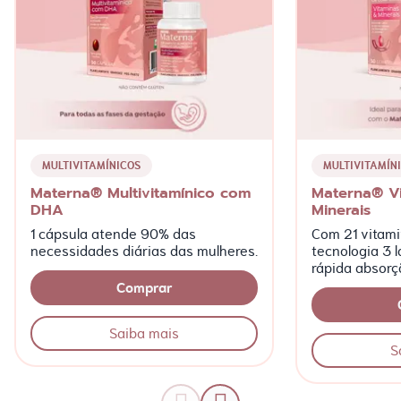
MULTIVITAMÍNICOS
MULTIVITAMÍN
Materna® Multivitamínico com
Materna® V
DHA
Minerais
1 cápsula atende 90% das
Com 21 vitami
necessidades diárias das mulheres.
tecnologia 3 
rápida absorç
Comprar
Saiba mais
S