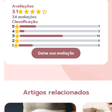
Avaliações
3.1
34
avaliações
Classificação
5
7
4
2
3
19
2
0
1
6
Deixe sua avaliação
Avaliação
Nome
Artigos relacionados
Escreva a sua opinião