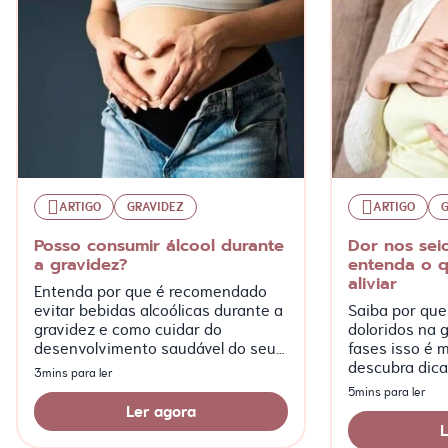
ARTIGO
GRAVIDEZ
ARTIGO
Posso consumir álcool durante
Dor nos sei
a gravidez?
entenda o 
aliviar
Entenda por que é recomendado
evitar bebidas alcoólicas durante a
Saiba por que
gravidez e como cuidar do
doloridos na 
desenvolvimento saudável do seu
fases isso é 
bebê.
descubra dica
3mins para ler
para aliviar o
5mins para ler
Ler agora
L