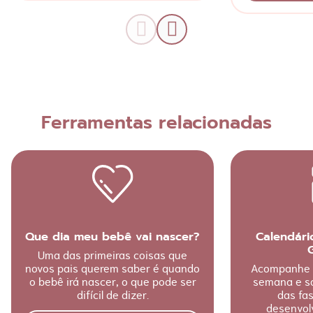
Ferramentas relacionadas
Que dia meu bebê vai nascer?
Calendári
Uma das primeiras coisas que
novos pais querem saber é quando
Acompanhe s
o bebê irá nascer, o que pode ser
semana e sa
difícil de dizer.
das fa
desenvol