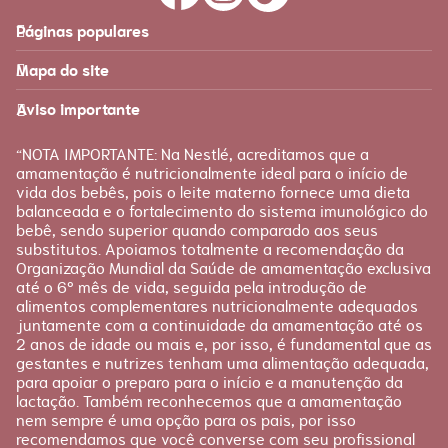
Páginas populares
Feito para você
Materna
Mapa do site
Página inicial
Produtos
Recursos
É tudo sobre você!
Aviso importante
Loja Nestlé FamilyNes
Recursos e ferramentas
para facilitar sua jornada
Apoio
Produtos Materna
“NOTA IMPORTANTE: Na Nestlé, acreditamos que a
FAQ
amamentação é nutricionalmente ideal para o início de
Etapas
vida dos bebês, pois o leite materno fornece uma dieta
Fale conosco
Gravidez
balanceada e o fortalecimento do sistema imunológico do
bebê, sendo superior quando comparado aos seus
Planejamento
substitutos. Apoiamos totalmente a recomendação da
Pós-parto
Organização Mundial da Saúde de amamentação exclusiva
até o 6º mês de vida, seguida pela introdução de
alimentos complementares nutricionalmente adequados
juntamente com a continuidade da amamentação até os
2 anos de idade ou mais e, por isso, é fundamental que as
gestantes e nutrizes tenham uma alimentação adequada,
para apoiar o preparo para o início e a manutenção da
lactação. Também reconhecemos que a amamentação
nem sempre é uma opção para os pais, por isso
recomendamos que você converse com seu profissional