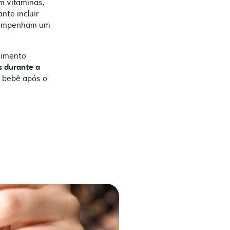
em vitaminas,
nte incluir
esempenham um
cimento
s durante a
o bebê após o