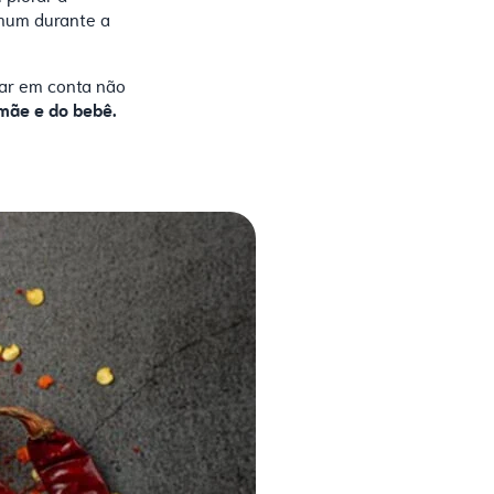
omum durante a
var em conta não
mãe e do bebê.