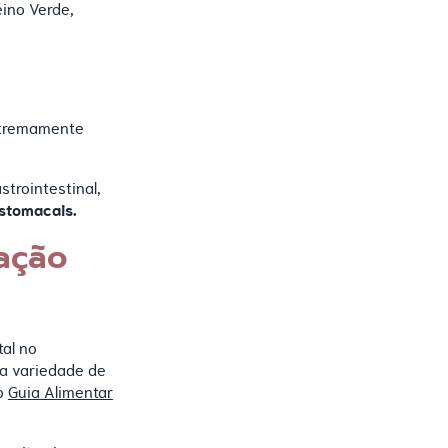
ino Verde,
extremamente
trointestinal,
estomacais.
ação
al no
ma variedade de
lo
Guia Alimentar