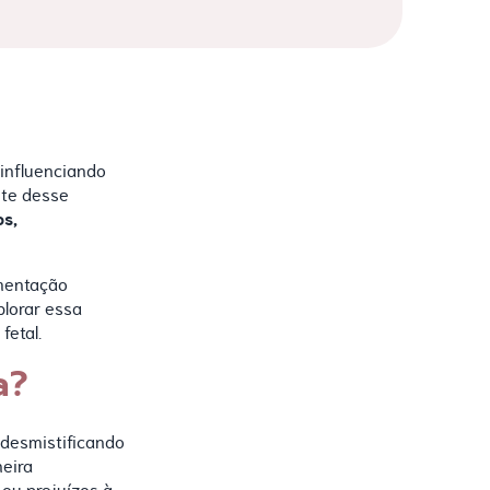
 influenciando
nte desse
s,
imentação
plorar essa
fetal.
a?
 desmistificando
eira