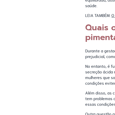
equilibrada, as
saúde.
LEIA TAMBÉM:
O
Quais 
piment
Durante a gest
prejudicial, com
No entanto, é f
secreção ácida 
mulheres que so
condições evite
Além disso, as 
tem problemas c
essas condições
Outra questão a