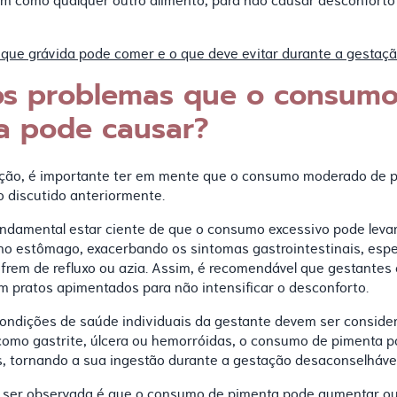
sim como qualquer outro alimento, para não causar desconforto
 que grávida pode comer e o que deve evitar durante a gestaç
os problemas que o consum
a pode causar?
ação, é importante ter em mente que o consumo moderado de 
o discutido anteriormente.
undamental estar ciente de que o consumo excessivo pode lev
no estômago, exacerbando os sintomas gastrointestinais, esp
frem de refluxo ou azia. Assim, é recomendável que gestantes
m pratos apimentados para não intensificar o desconforto.
condições de saúde individuais da gestante devem ser consider
omo gastrite, úlcera ou hemorróidas, o consumo de pimenta p
, tornando a sua ingestão durante a gestação desaconselhável
 ser observada é que o consumo de pimenta pode aumentar ou 