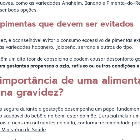
suaves, como as variedades Anaheim, Banana e Pimenta-do-Re
er boas opções.
 pimentas que devem ser evitados
dez, é aconselhável evitar o consumo excessivo de pimentas 
as variedades habanero, jalapeño, serrano e outras do tipo.
têm um alto teor de capsaicina e podem causar desconforto gas
m gestantes propensas a azia, refluxo ou outras condições 
 importância de uma aliment
 na gravidez?
o segura durante a gestação desempenha um papel fundament
 saudável do bebê e no bem-estar da mãe. É crucial incluir u
rais e ricos em nutrientes na dieta, conforme recomendado pe
 Ministério da Saúde
.