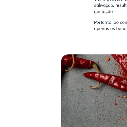
salivação, resul
gestação.
Portanto, ao co
apenas os benef