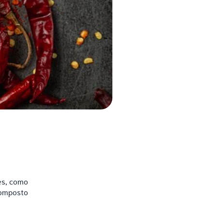
es, como
composto