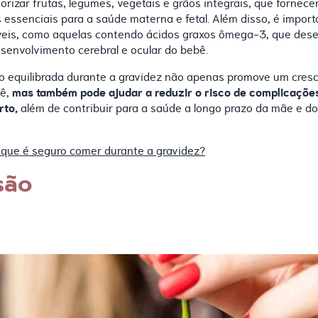
riorizar frutas, legumes, vegetais e grãos integrais, que fornec
s essenciais para a saúde materna e fetal. Além disso, é importa
veis, como aquelas contendo ácidos graxos ômega-3, que d
esenvolvimento cerebral e ocular do bebê.
 equilibrada durante a gravidez não apenas promove um cres
mas também pode ajudar a reduzir o risco de complicaçõe
bê,
rto,
além de contribuir para a saúde a longo prazo da mãe e d
 que é seguro comer durante a gravidez?
são