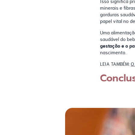
Isso significa p
minerais e fibra
gorduras saudá
papel vital no d
Uma alimentação
saudável do be
gestação e o pa
nascimento.
LEIA TAMBÉM:
O
Conclu