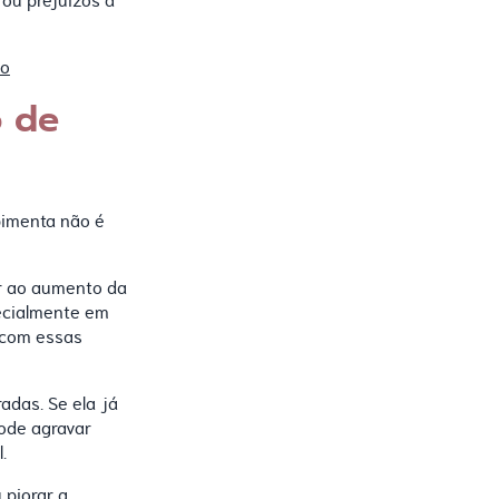
 ou prejuízos à
ão
o de
pimenta não é
ar ao aumento da
ecialmente em
 com essas
adas. Se ela já
ode agravar
.
piorar a