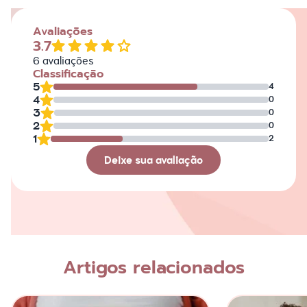
Avaliações
3.7
6
avaliações
Classificação
5
4
4
0
3
0
2
0
1
2
Deixe sua avaliação
Avaliação
Nome
Artigos relacionados
Escreva a sua opinião