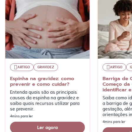
ARTIGO
GRAVIDEZ
ARTIGO
Espinha na gravidez: como
Barriga de 
prevenir e como cuidar?
Começo da 
identificar e
Entenda quais são as principais
causas da espinha na gravidez e
Saiba como ide
saiba quais recursos utilizar para
a barriga de g
se prevenir.
gestação, alé
orientações i
4mins para ler
mais!
4mins para ler
Ler agora