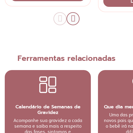
L
Ferramentas relacionadas
Calendário de Semanas de
Que dia me
Gravidez
Uma das pr
Acompanhe sua gravidez a cada
novos pais q
semana e saiba mais a respeito
o bebê irá n
das fases, sintomas e
difí