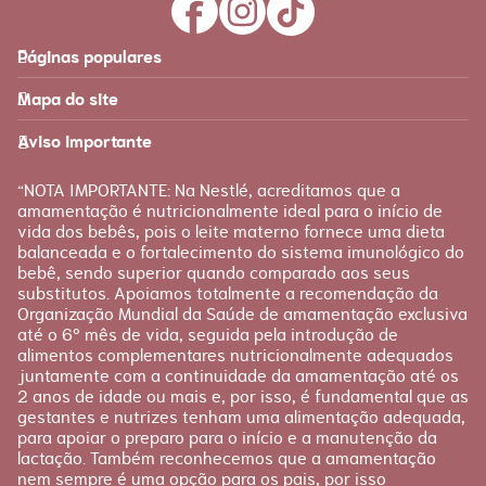
Páginas populares
Feito para você
Materna
Mapa do site
Página inicial
Produtos
Recursos
É tudo sobre você!
Aviso importante
Loja Nestlé FamilyNes
Recursos e ferramentas
para facilitar sua jornada
Apoio
Produtos Materna
“NOTA IMPORTANTE: Na Nestlé, acreditamos que a
FAQ
amamentação é nutricionalmente ideal para o início de
Etapas
vida dos bebês, pois o leite materno fornece uma dieta
Fale conosco
Gravidez
balanceada e o fortalecimento do sistema imunológico do
bebê, sendo superior quando comparado aos seus
Planejamento
substitutos. Apoiamos totalmente a recomendação da
Pós-parto
Organização Mundial da Saúde de amamentação exclusiva
até o 6º mês de vida, seguida pela introdução de
alimentos complementares nutricionalmente adequados
juntamente com a continuidade da amamentação até os
2 anos de idade ou mais e, por isso, é fundamental que as
gestantes e nutrizes tenham uma alimentação adequada,
para apoiar o preparo para o início e a manutenção da
lactação. Também reconhecemos que a amamentação
nem sempre é uma opção para os pais, por isso