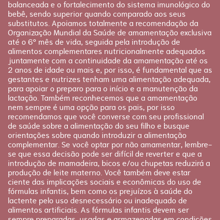
Gravidez
balanceada e o fortalecimento do sistema imunológico do
bebê, sendo superior quando comparado aos seus
Planejamento
substitutos. Apoiamos totalmente a recomendação da
Pós-parto
Organização Mundial da Saúde de amamentação exclusiva
até o 6º mês de vida, seguida pela introdução de
alimentos complementares nutricionalmente adequados
juntamente com a continuidade da amamentação até os
2 anos de idade ou mais e, por isso, é fundamental que as
gestantes e nutrizes tenham uma alimentação adequada,
para apoiar o preparo para o início e a manutenção da
lactação. Também reconhecemos que a amamentação
nem sempre é uma opção para os pais, por isso
recomendamos que você converse com seu profissional
de saúde sobre a alimentação do seu filho e busque
orientações sobre quando introduzir a alimentação
complementar. Se você optar por não amamentar, lembre-
se que essa decisão pode ser difícil de reverter e que a
introdução de mamadeira, bicos e/ou chupetas reduzirá a
produção de leite materno. Você também deve estar
ciente das implicações sociais e econômicas do uso de
fórmulas infantis, bem como os prejuízos à saúde do
lactente pelo uso desnecessário ou inadequado de
alimentos artificiais. As fórmulas infantis devem ser
sempre preparadas, usadas e armazenadas em condições