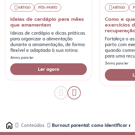
ARTIGO
PÓS-PARTO
ARTIGO
P
Ideias de cardápio para mães
Como e qua
que amamentam
exercícios 
recuperação
Ideias de cardápio e dicas práticas
para organizar a alimentação
Fortaleça o a
durante a amamentação, de forma
parto com exer
flexível e adaptada à sua rotina.
quando começa
para uma rec
4mins para ler
segura.
3mins para ler
Ler agora
L
Burnout parental: como identificar e 
Conteúdos
Home