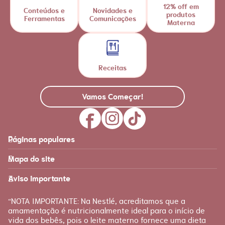
12% off em
Conteúdos e
Novidades e
produtos
Ferramentas
Comunicações
Materna
Receitas
Vamos Começar!
Páginas populares
Feito para você
Materna
Mapa do site
Página inicial
Produtos
Recursos
É tudo sobre você!
Aviso importante
Loja Nestlé FamilyNes
Recursos e ferramentas
para facilitar sua jornada
Apoio
Produtos Materna
“NOTA IMPORTANTE: Na Nestlé, acreditamos que a
FAQ
amamentação é nutricionalmente ideal para o início de
Etapas
vida dos bebês, pois o leite materno fornece uma dieta
Fale conosco