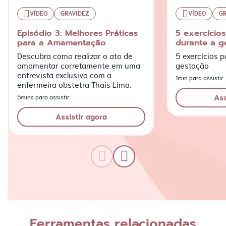
VÍDEO
GRAVIDEZ
VÍDEO
G
Episódio 3: Melhores Práticas
5 exercícios
para a Amamentação
durante a g
Descubra como realizar o ato de
5 exercícios p
amamentar corretamente em uma
gestação
entrevista exclusiva com a
1min para assistir
enfermeira obstetra Thais Lima.
Ass
5mins para assistir
Assistir agora
Ferramentas relacionadas