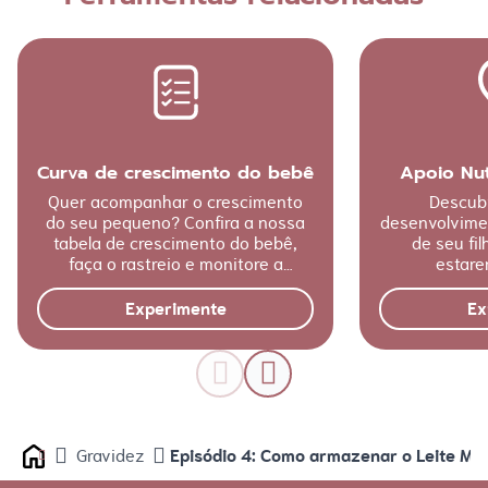
Curva de crescimento do bebê
Apoio Nut
Quer acompanhar o crescimento
Descubr
do seu pequeno? Confira a nossa
desenvolvime
tabela de crescimento do bebê,
de seu fi
faça o rastreio e monitore a
estare
evolução o tamanho do baby!
Experimente
Ex
Episódio 4: Como armazenar o Leite Ma
Gravidez
Home