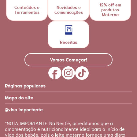
12% off em
Conteúdos e
Novidades e
produtos
Ferramentas
Comunicações
Materna
Receitas
Vamos Começar!
Páginas populares
Feito para você
Materna
Mapa do site
Página inicial
Produtos
Recursos
É tudo sobre você!
Aviso importante
Loja Nestlé FamilyNes
Recursos e ferramentas
para facilitar sua jornada
Apoio
Produtos Materna
“NOTA IMPORTANTE: Na Nestlé, acreditamos que a
FAQ
amamentação é nutricionalmente ideal para o início de
Etapas
vida dos bebês, pois o leite materno fornece uma dieta
Fale conosco