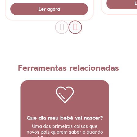
compressas frias.
L
Ler agora
Ferramentas relacionadas
Que dia meu bebê vai nascer?
Uma das primeiras coisas que
novos pais querem saber é quando