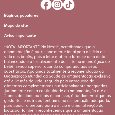
Páginas populares
Feito para você
Materna
Mapa do site
Página inicial
Produtos
Recursos
É tudo sobre você!
Aviso importante
Loja Nestlé FamilyNes
Recursos e ferramentas
para facilitar sua jornada
Apoio
Produtos Materna
“NOTA IMPORTANTE: Na Nestlé, acreditamos que a
FAQ
amamentação é nutricionalmente ideal para o início de
Etapas
vida dos bebês, pois o leite materno fornece uma dieta
Fale conosco
Gravidez
balanceada e o fortalecimento do sistema imunológico do
bebê, sendo superior quando comparado aos seus
Planejamento
substitutos. Apoiamos totalmente a recomendação da
Pós-parto
Organização Mundial da Saúde de amamentação exclusiva
até o 6º mês de vida, seguida pela introdução de
alimentos complementares nutricionalmente adequados
juntamente com a continuidade da amamentação até os
2 anos de idade ou mais e, por isso, é fundamental que as
gestantes e nutrizes tenham uma alimentação adequada,
para apoiar o preparo para o início e a manutenção da
lactação. Também reconhecemos que a amamentação