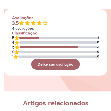
Avaliações
3.5
4
avaliações
Classificação
5
1
4
0
3
3
2
0
1
0
Deixe sua avaliação
Avaliação
Nome
Artigos relacionados
Escreva a sua opinião