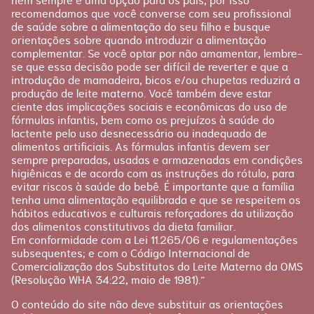
nem sempre é uma opção para os pais, por isso
recomendamos que você converse com seu profissional
de saúde sobre a alimentação do seu filho e busque
orientações sobre quando introduzir a alimentação
complementar. Se você optar por não amamentar, lembre-
se que essa decisão pode ser difícil de reverter e que a
introdução de mamadeira, bicos e/ou chupetas reduzirá a
produção de leite materno. Você também deve estar
ciente das implicações sociais e econômicas do uso de
fórmulas infantis, bem como os prejuízos à saúde do
lactente pelo uso desnecessário ou inadequado de
alimentos artificiais. As fórmulas infantis devem ser
sempre preparadas, usadas e armazenadas em condições
higiênicas e de acordo com as instruções do rótulo, para
evitar riscos à saúde do bebê. É importante que a família
tenha uma alimentação equilibrada e que se respeitem os
hábitos educativos e culturais reforçadores da utilização
dos alimentos constitutivos da dieta familiar.
Em conformidade com a Lei 11.265/06 e regulamentações
subsequentes; e com o Código Internacional de
Comercialização dos Substitutos do Leite Materno da OMS
(Resolução WHA 34:22, maio de 1981).”
O conteúdo do site não deve substituir as orientações