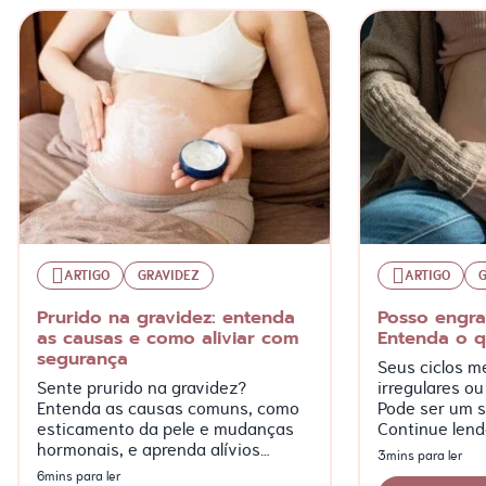
ARTIGO
GRAVIDEZ
ARTIGO
Prurido na gravidez: entenda
Posso engra
as causas e como aliviar com
Entenda o q
segurança
Seus ciclos m
Sente prurido na gravidez?
irregulares ou
Entenda as causas comuns, como
Pode ser um s
esticamento da pele e mudanças
Continue lend
hormonais, e aprenda alívios
característic
3mins para ler
seguros como hidratação e
observadas!
6mins para ler