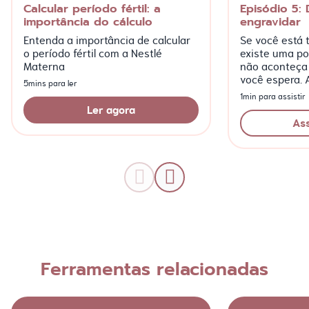
Calcular período fértil: a
Episódio 5: 
importância do cálculo
engravidar
Entenda a importância de calcular
Se você está t
o período fértil com a Nestlé
existe uma po
Materna
não aconteça
você espera. 
5mins para ler
episódio da w
1min para assistir
Meu Bebê”!
Ler agora
Ass
Ferramentas relacionadas