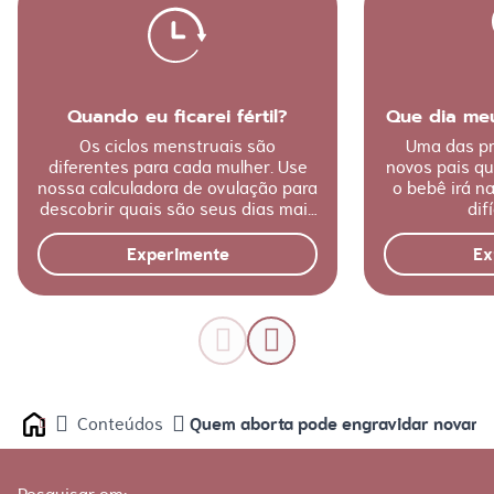
Quando eu ficarei fértil?
Que dia me
Os ciclos menstruais são
Uma das pr
diferentes para cada mulher. Use
novos pais q
nossa calculadora de ovulação para
o bebê irá n
descobrir quais são seus dias mais
difí
férteis.
Experimente
Ex
Quem aborta pode engravidar novam
Conteúdos
Home