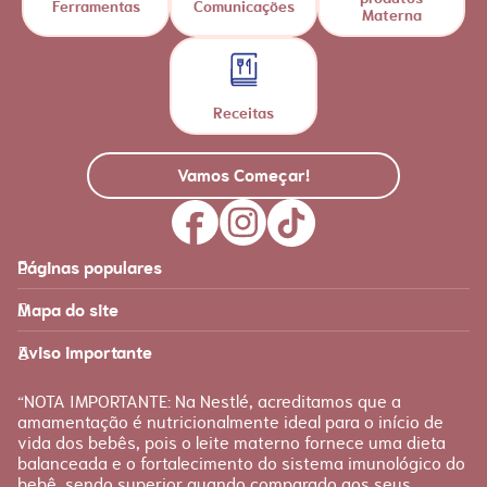
Ferramentas
Comunicações
Materna
Receitas
Vamos Começar!
Páginas populares
Feito para você
Materna
Mapa do site
Página inicial
Produtos
Recursos
É tudo sobre você!
Aviso importante
Loja Nestlé FamilyNes
Recursos e ferramentas
para facilitar sua jornada
Apoio
Produtos Materna
“NOTA IMPORTANTE: Na Nestlé, acreditamos que a
FAQ
amamentação é nutricionalmente ideal para o início de
Etapas
vida dos bebês, pois o leite materno fornece uma dieta
Fale conosco
Gravidez
balanceada e o fortalecimento do sistema imunológico do
bebê, sendo superior quando comparado aos seus
Planejamento