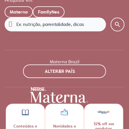
Pesquisar em:
Materna
FamilyNes
Materna Brazil
ALTERAR PAÍS
12% off em
Conteúdos e
Novidades e
produtos