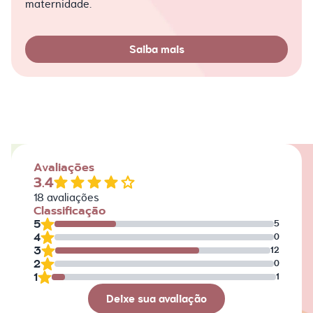
maternidade.
Saiba mais
Avaliações
3.4
18
avaliações
Classificação
5
5
4
0
3
12
2
0
1
1
Deixe sua avaliação