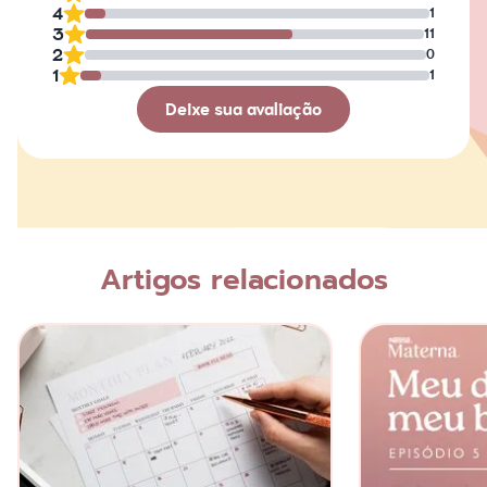
4
1
3
11
2
0
1
1
Deixe sua avaliação
Avaliação
Nome
Artigos relacionados
Escreva a sua opinião