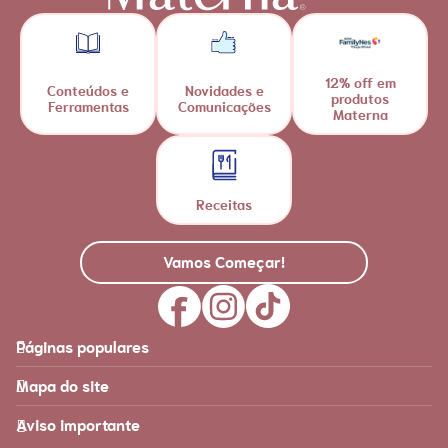
12% off em
Conteúdos e
Novidades e
produtos
Ferramentas
Comunicações
Materna
Receitas
Vamos Começar!
Páginas populares
Feito para você
Materna
Mapa do site
Página inicial
Produtos
Recursos
É tudo sobre você!
Aviso importante
Loja Nestlé FamilyNes
Recursos e ferramentas