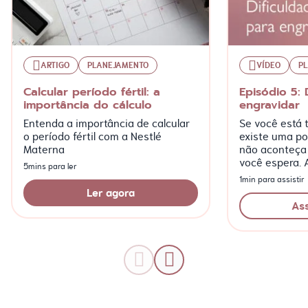
ARTIGO
PLANEJAMENTO
VÍDEO
P
Calcular período fértil: a
Episódio 5: 
importância do cálculo
engravidar
Entenda a importância de calcular
Se você está t
o período fértil com a Nestlé
existe uma po
Materna
não aconteça
você espera. 
5mins para ler
episódio da w
1min para assistir
Meu Bebê”!
Ler agora
Ass