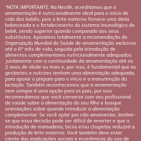
para facilitar sua jornada
Apoio
Produtos Materna
“NOTA IMPORTANTE: Na Nestlé, acreditamos que a
FAQ
amamentação é nutricionalmente ideal para o início de
Etapas
vida dos bebês, pois o leite materno fornece uma dieta
Fale conosco
Gravidez
balanceada e o fortalecimento do sistema imunológico do
bebê, sendo superior quando comparado aos seus
Planejamento
substitutos. Apoiamos totalmente a recomendação da
Pós-parto
Organização Mundial da Saúde de amamentação exclusiva
até o 6º mês de vida, seguida pela introdução de
alimentos complementares nutricionalmente adequados
juntamente com a continuidade da amamentação até os
2 anos de idade ou mais e, por isso, é fundamental que as
gestantes e nutrizes tenham uma alimentação adequada,
para apoiar o preparo para o início e a manutenção da
lactação. Também reconhecemos que a amamentação
nem sempre é uma opção para os pais, por isso
recomendamos que você converse com seu profissional
de saúde sobre a alimentação do seu filho e busque
orientações sobre quando introduzir a alimentação
complementar. Se você optar por não amamentar, lembre-
se que essa decisão pode ser difícil de reverter e que a
introdução de mamadeira, bicos e/ou chupetas reduzirá a
produção de leite materno. Você também deve estar
ciente das implicações sociais e econômicas do uso de