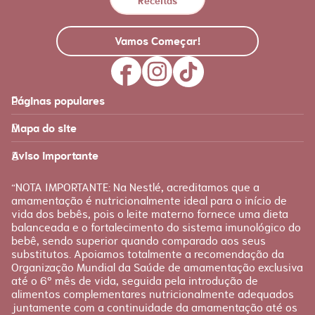
Receitas
Vamos Começar!
Páginas populares
Feito para você
Materna
Mapa do site
Página inicial
Produtos
Recursos
É tudo sobre você!
Aviso importante
Loja Nestlé FamilyNes
Recursos e ferramentas
para facilitar sua jornada
Apoio
Produtos Materna
“NOTA IMPORTANTE: Na Nestlé, acreditamos que a
FAQ
amamentação é nutricionalmente ideal para o início de
Etapas
vida dos bebês, pois o leite materno fornece uma dieta
Fale conosco
Gravidez
balanceada e o fortalecimento do sistema imunológico do
bebê, sendo superior quando comparado aos seus
Planejamento
substitutos. Apoiamos totalmente a recomendação da
Pós-parto
Organização Mundial da Saúde de amamentação exclusiva
até o 6º mês de vida, seguida pela introdução de
alimentos complementares nutricionalmente adequados
juntamente com a continuidade da amamentação até os