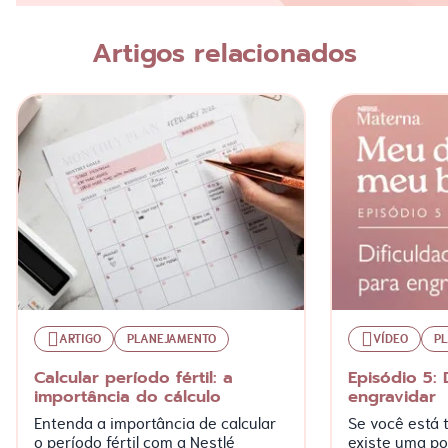
Artigos relacionados
Escreva a sua opinião
ARTIGO
PLANEJAMENTO
VÍDEO
P
Calcular período fértil: a
Episódio 5: 
importância do cálculo
engravidar
Entenda a importância de calcular
Se você está t
o período fértil com a Nestlé
existe uma po