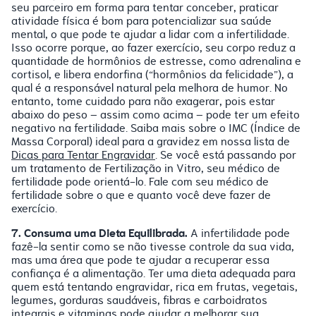
seu parceiro em forma para tentar conceber, praticar
atividade física é bom para potencializar sua saúde
mental, o que pode te ajudar a lidar com a infertilidade.
Isso ocorre porque, ao fazer exercício, seu corpo reduz a
quantidade de hormônios de estresse, como adrenalina e
cortisol, e libera endorfina (“hormônios da felicidade”), a
qual é a responsável natural pela melhora de humor. No
entanto, tome cuidado para não exagerar, pois estar
abaixo do peso – assim como acima – pode ter um efeito
negativo na fertilidade. Saiba mais sobre o IMC (Índice de
Massa Corporal) ideal para a gravidez em nossa lista de
Dicas para Tentar Engravidar
. Se você está passando por
um tratamento de Fertilização in Vitro, seu médico de
fertilidade pode orientá-lo. Fale com seu médico de
fertilidade sobre o que e quanto você deve fazer de
exercício.
7. Consuma uma Dieta Equilibrada.
A infertilidade pode
fazê-la sentir como se não tivesse controle da sua vida,
mas uma área que pode te ajudar a recuperar essa
confiança é a alimentação. Ter uma dieta adequada para
quem está tentando engravidar, rica em frutas, vegetais,
legumes, gorduras saudáveis, fibras e carboidratos
integrais e vitaminas pode ajudar a melhorar sua