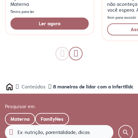
Materna
não aconteça
você espera. 
5mins para ler
episódio da w
1min para assistir
Meu Bebê”!
Ler agora
Ass
8 maneiras de lidar com a infertilidad
Conteúdos
Home
Pesquisar em:
Materna
FamilyNes