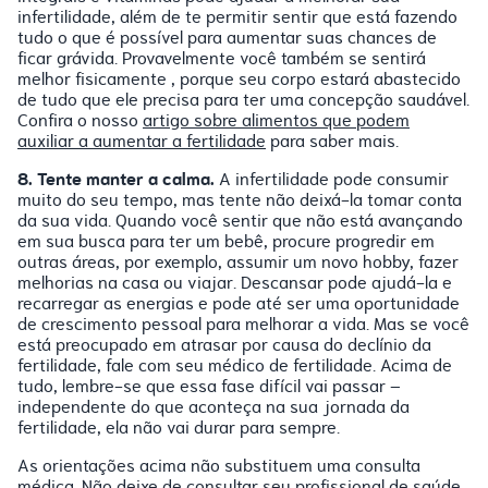
infertilidade, além de te permitir sentir que está fazendo
tudo o que é possível para aumentar suas chances de
ficar grávida. Provavelmente você também se sentirá
melhor fisicamente , porque seu corpo estará abastecido
de tudo que ele precisa para ter uma concepção saudável.
Confira o nosso
artigo sobre alimentos que podem
auxiliar a aumentar a fertilidade
para saber mais.
8. Tente manter a calma.
A infertilidade pode consumir
muito do seu tempo, mas tente não deixá-la tomar conta
da sua vida. Quando você sentir que não está avançando
em sua busca para ter um bebê, procure progredir em
outras áreas, por exemplo, assumir um novo hobby, fazer
melhorias na casa ou viajar. Descansar pode ajudá-la e
recarregar as energias e pode até ser uma oportunidade
de crescimento pessoal para melhorar a vida. Mas se você
está preocupado em atrasar por causa do declínio da
fertilidade, fale com seu médico de fertilidade. Acima de
tudo, lembre-se que essa fase difícil vai passar –
independente do que aconteça na sua jornada da
fertilidade, ela não vai durar para sempre.
As orientações acima não substituem uma consulta
médica. Não deixe de consultar seu profissional de saúde