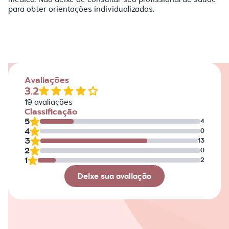
para obter orientações individualizadas.
Avaliações
3.2
19
avaliações
Classificação
5
4
4
0
3
13
2
0
1
2
Deixe sua avaliação
Avaliação
Nome