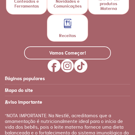
Conteúdos e
Novidades e
produtos
Ferramentas
Comunicações
Materna
Receitas
Vamos Começar!
Páginas populares
Feito para você
Materna
Mapa do site
Página inicial
Produtos
Recursos
É tudo sobre você!
Aviso importante
Loja Nestlé FamilyNes
Recursos e ferramentas
para facilitar sua jornada
Apoio
Produtos Materna
“NOTA IMPORTANTE: Na Nestlé, acreditamos que a
FAQ
amamentação é nutricionalmente ideal para o início de
Etapas
vida dos bebês, pois o leite materno fornece uma dieta
Fale conosco
Gravidez
balanceada e o fortalecimento do sistema imunológico do