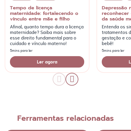
Tempo de licença
Depressão n
maternidade: fortalecendo o
reconhecer o
vínculo entre mãe e filho
da saúde me
Afinal, quanto tempo dura a licença
Entenda os si
maternidade? Saiba mais sobre
tratamentos 
esse direito fundamental para o
gestação e c
cuidado e vínculo materno!
bebê!
5mins para ler
5mins para ler
Ler agora
L
Ferramentas relacionadas