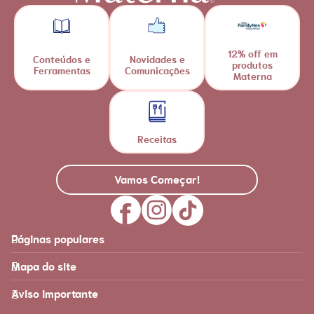
12% off em
Conteúdos e
Novidades e
produtos
Ferramentas
Comunicações
Materna
Receitas
Vamos Começar!
Páginas populares
Feito para você
Materna
Mapa do site
Página inicial
Produtos
Recursos
É tudo sobre você!
Aviso importante
Loja Nestlé FamilyNes
Recursos e ferramentas
para facilitar sua jornada