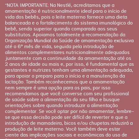
Apoio
Produtos Materna
“NOTA IMPORTANTE: Na Nestlé, acreditamos que a
FAQ
amamentação é nutricionalmente ideal para o início de
Etapas
vida dos bebês, pois o leite materno fornece uma dieta
Fale conosco
Gravidez
balanceada e o fortalecimento do sistema imunológico do
bebê, sendo superior quando comparado aos seus
Planejamento
substitutos. Apoiamos totalmente a recomendação da
Pós-parto
Organização Mundial da Saúde de amamentação exclusiva
até o 6º mês de vida, seguida pela introdução de
alimentos complementares nutricionalmente adequados
juntamente com a continuidade da amamentação até os
2 anos de idade ou mais e, por isso, é fundamental que as
gestantes e nutrizes tenham uma alimentação adequada,
para apoiar o preparo para o início e a manutenção da
lactação. Também reconhecemos que a amamentação
nem sempre é uma opção para os pais, por isso
recomendamos que você converse com seu profissional
de saúde sobre a alimentação do seu filho e busque
orientações sobre quando introduzir a alimentação
complementar. Se você optar por não amamentar, lembre-
se que essa decisão pode ser difícil de reverter e que a
introdução de mamadeira, bicos e/ou chupetas reduzirá a
produção de leite materno. Você também deve estar
ciente das implicações sociais e econômicas do uso de