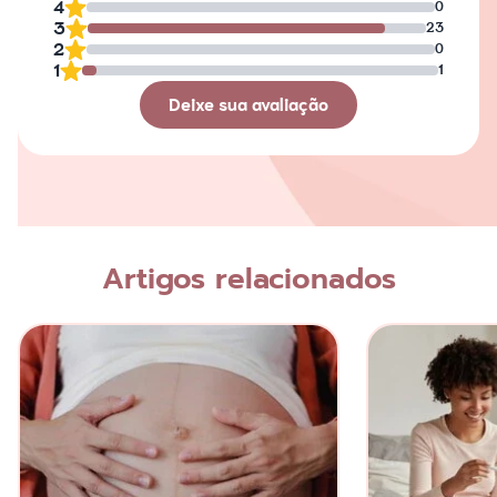
4
0
3
23
2
0
1
1
Deixe sua avaliação
Avaliação
Nome
Artigos relacionados
Escreva a sua opinião