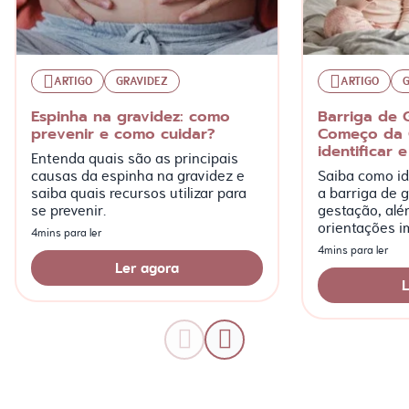
ARTIGO
GRAVIDEZ
ARTIGO
Espinha na gravidez: como
Barriga de 
prevenir e como cuidar?
Começo da 
identificar e
Entenda quais são as principais
causas da espinha na gravidez e
Saiba como ide
saiba quais recursos utilizar para
a barriga de g
se prevenir.
gestação, alé
orientações i
4mins para ler
mais!
4mins para ler
Ler agora
L