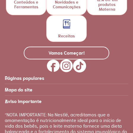
Conteúdos e
Novidades e
produtos
Ferramentas
Comunicações
Materna
Receitas
Vamos Começar!
Páginas populares
Feito para você
Materna
Mapa do site
Página inicial
Produtos
Recursos
É tudo sobre você!
Aviso importante
Loja Nestlé FamilyNes
Recursos e ferramentas
para facilitar sua jornada
Apoio
Produtos Materna
“NOTA IMPORTANTE: Na Nestlé, acreditamos que a
FAQ
amamentação é nutricionalmente ideal para o início de
Etapas
vida dos bebês, pois o leite materno fornece uma dieta
Fale conosco
Gravidez
balanceada e o fortalecimento do sistema imunológico do