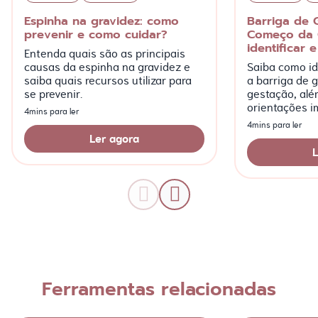
Espinha na gravidez: como
Barriga de 
prevenir e como cuidar?
Começo da 
identificar e
Entenda quais são as principais
causas da espinha na gravidez e
Saiba como ide
saiba quais recursos utilizar para
a barriga de g
se prevenir.
gestação, alé
orientações i
4mins para ler
mais!
4mins para ler
Ler agora
L
Ferramentas relacionadas