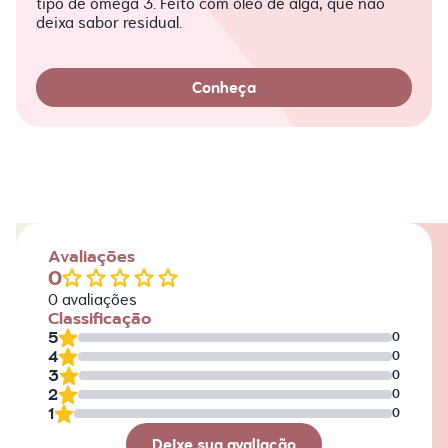
tipo de ômega 3. Feito com óleo de alga, que não
deixa sabor residual.
Conheça
Avaliações
0
0
avaliações
Classificação
5
0
4
0
3
0
2
0
1
0
Deixe sua avaliação