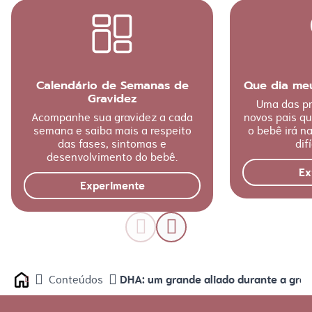
Calendário de Semanas de
Que dia me
Gravidez
Uma das pr
Acompanhe sua gravidez a cada
novos pais q
semana e saiba mais a respeito
o bebê irá n
das fases, sintomas e
difí
desenvolvimento do bebê.
Ex
Experimente
DHA: um grande aliado durante a grav
Conteúdos
Home