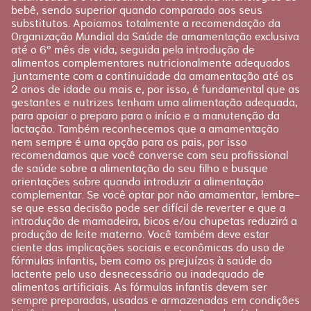
bebê, sendo superior quando comparado aos seus
Planejamento
substitutos. Apoiamos totalmente a recomendação da
Pós-parto
Organização Mundial da Saúde de amamentação exclusiva
até o 6º mês de vida, seguida pela introdução de
alimentos complementares nutricionalmente adequados
juntamente com a continuidade da amamentação até os
2 anos de idade ou mais e, por isso, é fundamental que as
gestantes e nutrizes tenham uma alimentação adequada,
para apoiar o preparo para o início e a manutenção da
lactação. Também reconhecemos que a amamentação
nem sempre é uma opção para os pais, por isso
recomendamos que você converse com seu profissional
de saúde sobre a alimentação do seu filho e busque
orientações sobre quando introduzir a alimentação
complementar. Se você optar por não amamentar, lembre-
se que essa decisão pode ser difícil de reverter e que a
introdução de mamadeira, bicos e/ou chupetas reduzirá a
produção de leite materno. Você também deve estar
ciente das implicações sociais e econômicas do uso de
fórmulas infantis, bem como os prejuízos à saúde do
lactente pelo uso desnecessário ou inadequado de
alimentos artificiais. As fórmulas infantis devem ser
sempre preparadas, usadas e armazenadas em condições