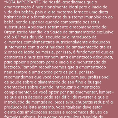
“NOTA IMPORTANTE: Na Nestlé, acreditamos que a
FAQ
amamentação é nutricionalmente ideal para o início de
Etapas
vida dos bebês, pois o leite materno fornece uma dieta
Fale conosco
Gravidez
balanceada e o fortalecimento do sistema imunológico do
bebê, sendo superior quando comparado aos seus
Planejamento
substitutos. Apoiamos totalmente a recomendação da
Pós-parto
Organização Mundial da Saúde de amamentação exclusiva
até o 6º mês de vida, seguida pela introdução de
alimentos complementares nutricionalmente adequados
juntamente com a continuidade da amamentação até os
2 anos de idade ou mais e, por isso, é fundamental que as
gestantes e nutrizes tenham uma alimentação adequada,
para apoiar o preparo para o início e a manutenção da
lactação. Também reconhecemos que a amamentação
nem sempre é uma opção para os pais, por isso
recomendamos que você converse com seu profissional
de saúde sobre a alimentação do seu filho e busque
orientações sobre quando introduzir a alimentação
complementar. Se você optar por não amamentar, lembre-
se que essa decisão pode ser difícil de reverter e que a
introdução de mamadeira, bicos e/ou chupetas reduzirá a
produção de leite materno. Você também deve estar
ciente das implicações sociais e econômicas do uso de
fórmulas infantis, bem como os prejuízos à saúde do