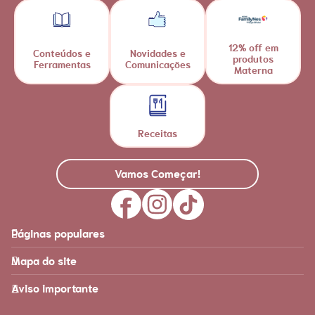
12% off em
Conteúdos e
Novidades e
produtos
Ferramentas
Comunicações
Materna
Receitas
Vamos Começar!
Páginas populares
Feito para você
Materna
Mapa do site
Página inicial
Produtos
Recursos
É tudo sobre você!
Aviso importante
Loja Nestlé FamilyNes
Recursos e ferramentas
para facilitar sua jornada
Apoio
Produtos Materna