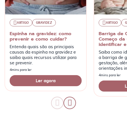
ARTIGO
GRAVIDEZ
ARTIGO
Espinha na gravidez: como
Barriga de 
prevenir e como cuidar?
Começo da 
identificar e
Entenda quais são as principais
causas da espinha na gravidez e
Saiba como ide
saiba quais recursos utilizar para
a barriga de g
se prevenir.
gestação, alé
orientações i
4mins para ler
mais!
4mins para ler
Ler agora
L