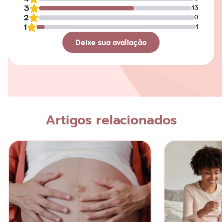
3
13
2
0
1
1
Deixe sua avaliação
Avaliação
Nome
Artigos relacionados
Escreva a sua opinião