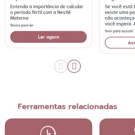
Entenda a importância de calcular
Se você está t
o período fértil com a Nestlé
existe uma po
Materna
não aconteça
você espera. 
5mins para ler
episódio da w
1min para assistir
Meu Bebê”!
Ler agora
Ass
Ferramentas relacionadas