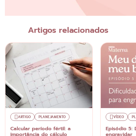
Nome
Artigos relacionados
Escreva a sua opinião
ARTIGO
PLANEJAMENTO
VÍDEO
P
Calcular período fértil: a
Episódio 5: 
importância do cálculo
engravidar