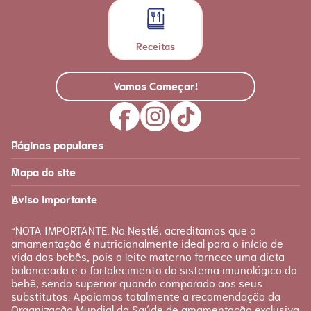
Receitas
Vamos Começar!
Páginas populares
Feito para você
Materna
Mapa do site
Página inicial
Produtos
Recursos
É tudo sobre você!
Aviso importante
Loja Nestlé FamilyNes
Recursos e ferramentas
para facilitar sua jornada
Apoio
Produtos Materna
“NOTA IMPORTANTE: Na Nestlé, acreditamos que a
FAQ
amamentação é nutricionalmente ideal para o início de
Etapas
vida dos bebês, pois o leite materno fornece uma dieta
Fale conosco
Gravidez
balanceada e o fortalecimento do sistema imunológico do
bebê, sendo superior quando comparado aos seus
Planejamento
substitutos. Apoiamos totalmente a recomendação da
Pós-parto
Organização Mundial da Saúde de amamentação exclusiva