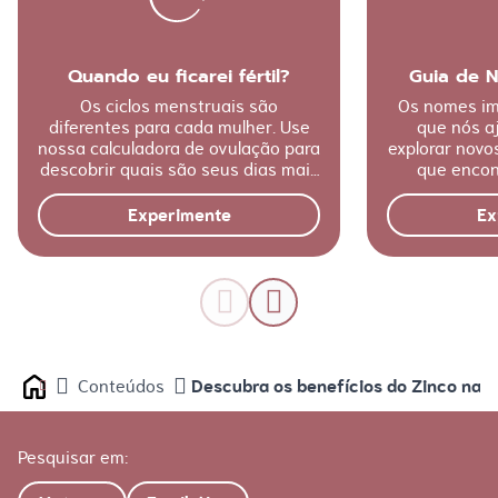
Quando eu ficarei fértil?
Guia de 
Os ciclos menstruais são
Os nomes im
diferentes para cada mulher. Use
que nós a
nossa calculadora de ovulação para
explorar nov
descobrir quais são seus dias mais
que encon
férteis.
Experimente
Ex
Descubra os benefícios do Zinco na p
Conteúdos
Home
Pesquisar em: