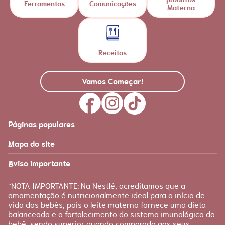
Ferramentas
Comunicações
Materna
Receitas
Vamos Começar!
Páginas populares
Feito para você
Materna
Mapa do site
Página inicial
Produtos
Recursos
É tudo sobre você!
Aviso importante
Loja Nestlé FamilyNes
Recursos e ferramentas
para facilitar sua jornada
Apoio
Produtos Materna
“NOTA IMPORTANTE: Na Nestlé, acreditamos que a
FAQ
amamentação é nutricionalmente ideal para o início de
Etapas
vida dos bebês, pois o leite materno fornece uma dieta
Fale conosco
Gravidez
balanceada e o fortalecimento do sistema imunológico do
bebê, sendo superior quando comparado aos seus