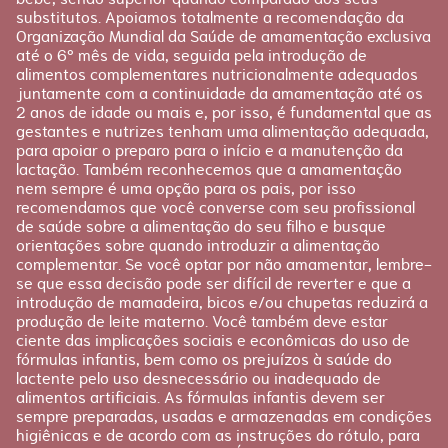
Planejamento
substitutos. Apoiamos totalmente a recomendação da
Pós-parto
Organização Mundial da Saúde de amamentação exclusiva
até o 6º mês de vida, seguida pela introdução de
alimentos complementares nutricionalmente adequados
juntamente com a continuidade da amamentação até os
2 anos de idade ou mais e, por isso, é fundamental que as
gestantes e nutrizes tenham uma alimentação adequada,
para apoiar o preparo para o início e a manutenção da
lactação. Também reconhecemos que a amamentação
nem sempre é uma opção para os pais, por isso
recomendamos que você converse com seu profissional
de saúde sobre a alimentação do seu filho e busque
orientações sobre quando introduzir a alimentação
complementar. Se você optar por não amamentar, lembre-
se que essa decisão pode ser difícil de reverter e que a
introdução de mamadeira, bicos e/ou chupetas reduzirá a
produção de leite materno. Você também deve estar
ciente das implicações sociais e econômicas do uso de
fórmulas infantis, bem como os prejuízos à saúde do
lactente pelo uso desnecessário ou inadequado de
alimentos artificiais. As fórmulas infantis devem ser
sempre preparadas, usadas e armazenadas em condições
higiênicas e de acordo com as instruções do rótulo, para