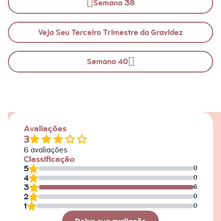
Semana 38
Veja Seu Terceiro Trimestre da Gravidez
Semana 40
Avaliações
3
6
avaliações
Classificação
5
0
4
0
3
6
2
0
1
0