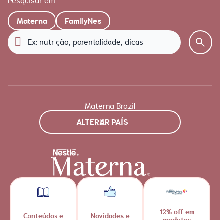
Pesquisar em:
Materna
FamilyNes
Materna Brazil
ALTERAR PAÍS
12% off em
Conteúdos e
Novidades e
produtos