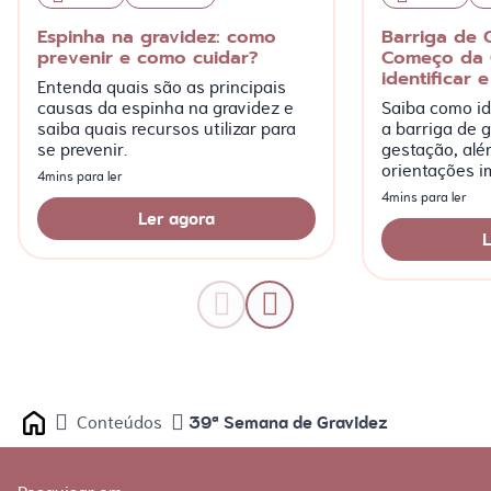
Espinha na gravidez: como
Barriga de 
prevenir e como cuidar?
Começo da 
identificar e
Entenda quais são as principais
causas da espinha na gravidez e
Saiba como ide
saiba quais recursos utilizar para
a barriga de g
se prevenir.
gestação, alé
orientações i
4mins para ler
mais!
4mins para ler
Ler agora
L
39ª Semana de Gravidez
Conteúdos
Home